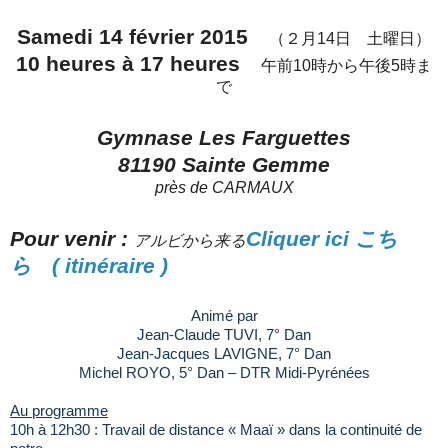
Samedi 14 février 2015
（２月14日 土曜日）
10 heures à 17 heures
午前10時から午後5時ま
で
Gymnase Les Farguettes
81190 Sainte Gemme
près de CARMAUX
Pour venir :
Cliquer ici こち
アルビから来る
ら ( itinéraire )
Animé par
Jean-Claude TUVI, 7° Dan
Jean-Jacques LAVIGNE, 7° Dan
Michel ROYO, 5° Dan – DTR Midi-Pyrénées
Au programme
10h à 12h30 : Travail de distance « Maaï » dans la continuité de